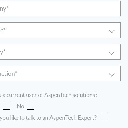
ny*
le
ry
nction
 a current user of AspenTech solutions?
s
No
ou like to talk to an AspenTech Expert?