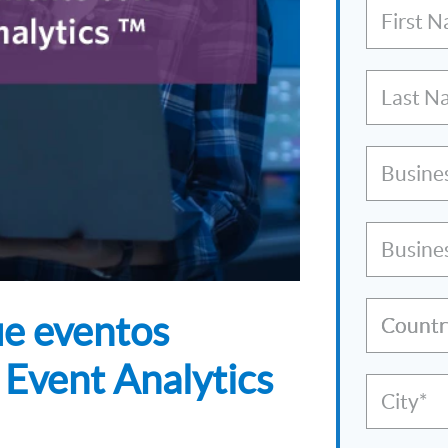
First 
Last N
Busine
Busine
ue eventos
Countr
Event Analytics
City*