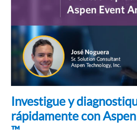
Subsurface Science &
Sustainability Pathways
Engineering
Investigue y diagnostiq
rápidamente con Aspen 
™