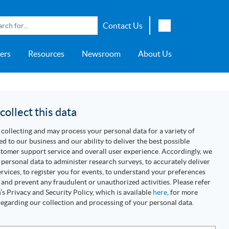
Contact Us
English
ers
Resources
Newsroom
About Us
Japanese
Chinese
overage
e
ch OSI Generation
lant Scheduler™
Energy Analyzer™
EarthStudy 360®
e Trial
ch University
ocations
Transportation
AspenTech OSI Energy
Aspen Production Execution
Aspen Fidelis™
Aspen GeoDepth®
Support Center
Aspe
Aspen
Aspe
Aspen
ment System™
Management System™
Manager™
Distr
artners
Upstream
ollect this data
Syst
Water & Wastewater
collecting and may process your personal data for a variety of
>> More
ed to our business and our ability to deliver the best possible
tomer support service and overall user experience. Accordingly, we
personal data to administer research surveys, to accurately deliver
rvices, to register you for events, to understand your preferences
 and prevent any fraudulent or unauthorized activities. Please refer
s Privacy and Security Policy, which is available
here
, for more
egarding our collection and processing of your personal data.