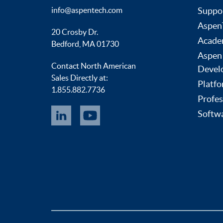
info@aspentech.com
Suppo
AspenT
20 Crosby Dr.
Acade
Bedford, MA 01730
Aspen
Contact North American
Devel
Sales Directly at:
Platfo
1.855.882.7736
Profes
Softwa