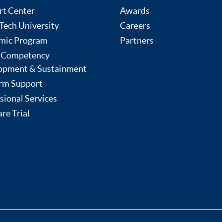
rt Center
Awards
ech University
Careers
mic Program
Partners
 Competency
opment & Sustainment
rm Support
sional Services
re Trial