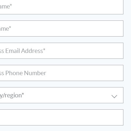
Name*
ame*
ss Email Address*
ss Phone Number
y/region*