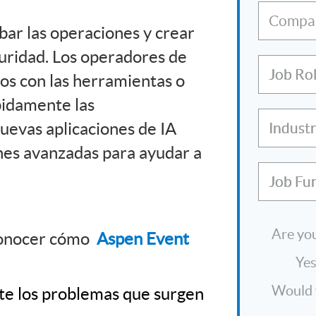
Compa
ar las operaciones y crear
uridad. Los operadores de
Job Ro
os con las herramientas o
ápidamente las
uevas aplicaciones de IA
Indust
iones avanzadas para ayudar a
Job Fu
Are you
conocer cómo
Aspen Event
Ye
Would y
nte los problemas que surgen