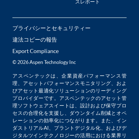
スレポート
プライバシーとセキュリティー
違法コピーの報告
Export Compliance
© 2026 Aspen Technology Inc
アスペンテックは、
企業資産パフォーマンス管
理
、
アセットパフォーマンスモニタリング
、およ
び
アセット最適化
ソリューションのリーディング
プロバイダーです。アスペンテックの
アセット管
理ソフトウェア
スイートは、設計および保守プロ
セスの合理化を支援し、
ダウンタイム削減
とオペ
レーションの効率化につながります。また、
イン
ダストリアルAI
、
プラントデジタル化
、および
デ
ジタルツインテクノロジー
の活用における業界リ