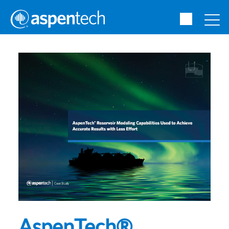
AspenTech®