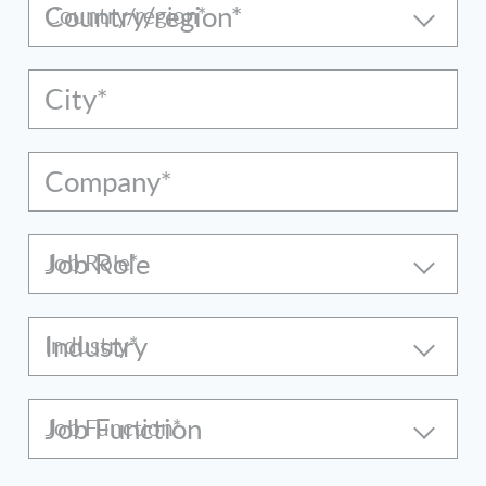
Country/region*
City*
Company*
Job Role
Industry
Job Function