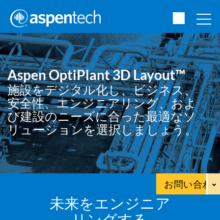
Aspen OptiPlant 3D Layout™
施設をデジタル化し、ビジネス、
安全性、エンジニアリング、およ
び建設のニーズに合った最適なソ
リューションを選択しましょう。
お問い合わ
未来をエンジニア
リングする