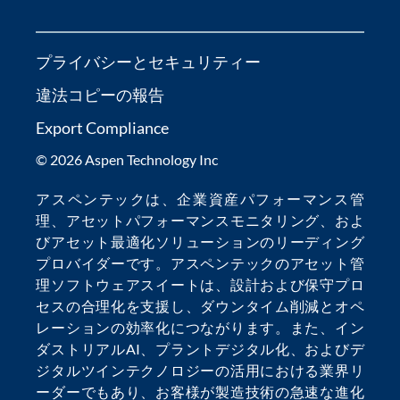
プライバシーとセキュリティー
違法コピーの報告
Export Compliance
© 2026 Aspen Technology Inc
アスペンテックは、
企業資産パフォーマンス管
理
、
アセットパフォーマンスモニタリング
、およ
び
アセット最適化
ソリューションのリーディング
プロバイダーです。アスペンテックの
アセット管
理ソフトウェア
スイートは、設計および保守プロ
セスの合理化を支援し、
ダウンタイム削減
とオペ
レーションの効率化につながります。また、
イン
ダストリアルAI
、
プラントデジタル化
、および
デ
ジタルツインテクノロジー
の活用における業界リ
ーダーでもあり、お客様が製造技術の急速な進化