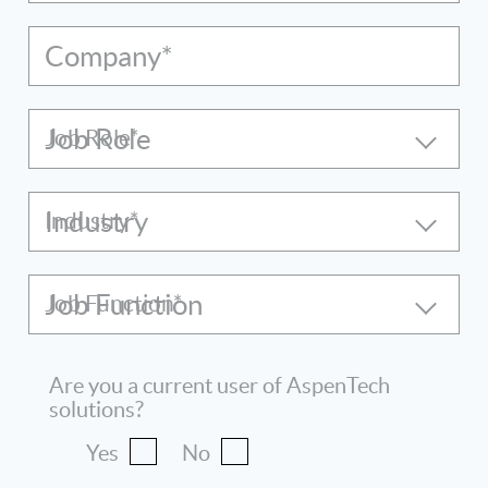
Company*
Job Role
Industry
Job Function
Are you a current user of AspenTech
solutions?
Yes
No