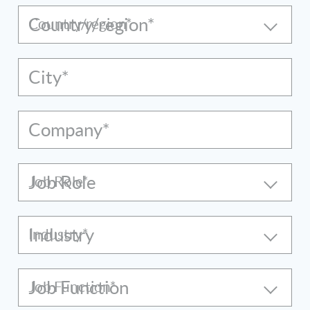
Country/region*
City*
Company*
Job Role
Industry
Job Function