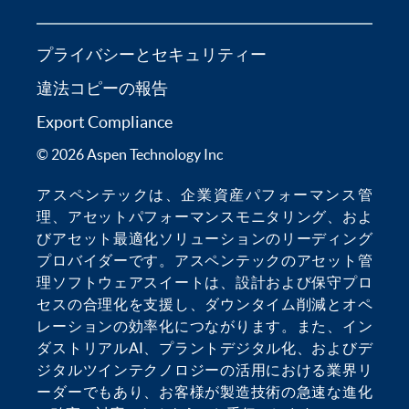
プライバシーとセキュリティー
違法コピーの報告
Export Compliance
© 2026 Aspen Technology Inc
アスペンテックは、
企業資産パフォーマンス管
理
、
アセットパフォーマンスモニタリング
、およ
び
アセット最適化
ソリューションのリーディング
プロバイダーです。アスペンテックの
アセット管
理ソフトウェア
スイートは、設計および保守プロ
セスの合理化を支援し、
ダウンタイム削減
とオペ
レーションの効率化につながります。また、
イン
ダストリアルAI
、
プラントデジタル化
、および
デ
ジタルツインテクノロジー
の活用における業界リ
ーダーでもあり、お客様が製造技術の急速な進化