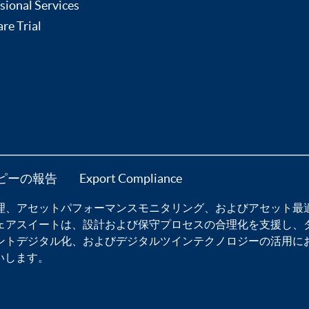
sional Services
re Trial
ピーの報告
Export Compliance
理
、
アセットパフォーマンスモニタリング
、および
アセット最
ェア
スイートは、設計および保守プロセスの合理化を支援し、
ントデジタル化
、および
デジタルツインテクノロジー
の活用に
いします。