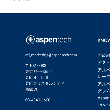
KNOW
atj_marketing@aspentech.com
Know
アス
〒102-0083
アス
東京都千代田区
レー
麹町４丁目８
麹町クリスタルシティ
アス
東館 7F
グラ
Aspen
03-4540-1660
Devel