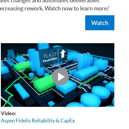
gates changes and automates deliverables
ecreasing rework. Watch now to learn more/
Watch
Video:
Aspen Fidelis Reliability & CapEx