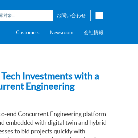
お問い合わせ
English
Customers
Newsroom
会社情報
Japanese
Chinese
overage
e
ch OSI Generation
lant Scheduler™
Energy Analyzer™
EarthStudy 360®
ウェア評価
ニングセンター
ナー
輸送
AspenTech OSI Energy
Aspen Production Execution
Aspen Fidelis™
Aspen GeoDepth®
サポートセンター
Aspe
Aspen
Aspe
Aspen
ment System™
Management System™
Manager™
Distr
アップストリーム
Syst
上下水道
Tech Investments with a
>> More
urrent Engineering
to-end Concurrent Engineering platform
and embedded with digital twin and hybrid
sses to bid projects quickly with