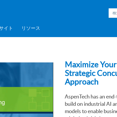
サイト
リソース
h Inmation™
ell®
h Microgrid
MC3™
ic Engineering™
h Subsurface
フォームサポート
ックプログラム
採用情報
Videos
ミッドストリーム
>> More
Aspen ProMV™
AspenTech OSI monarch™
Aspen GDOT™
Aspen Capital Cost
Aspen Echos®
プロフェッショナルサービ
Aspen Competency
Media C
>> Mor
AspenTe
Aspen P
Aspen 
Aspen 
ソフト
トレー
パート
ent System™
nce™
Estimator™
ス
Development & Sustainment
Manage
イベント
Blogs
医薬品
ポリマー
Maximize Your 
電力
Strategic Conc
製紙・パルプ
Approach
スペシャリティケミカル
AspenTech has an end-
build on industrial AI 
models to enable busine