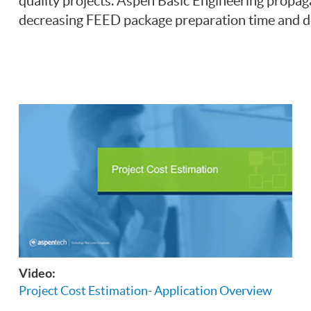
quality projects. Aspen Basic Engineering propa
decreasing FEED package preparation time and d
Video:
Project Cost Estimation- Application Overview