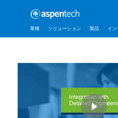
業種
ソリューション
製品
イン
バルクケミカル
Feature Stories
会社情報
AspenTec
Aspen Mt
AspenTec
Aspen D
Aspen Bas
AspenTec
プラット
アカデミ
Artificial Intelligence of Things
Support
Managem
Intellige
Hub (AIoT)
消費財
Press Releases
Awards
Training
ダウンストリーム
アセットパフォーマンス管理
EPC（設計・調達・建設）
食品・飲料
Digital Grid Management
金属・鉱業
製造・サプライチェーン
パフォーマンスエンジニアリ
ング