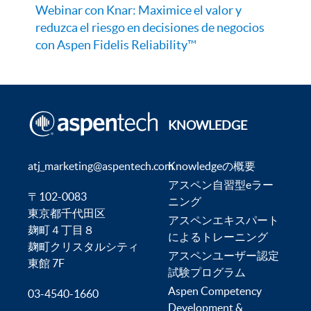
Webinar con Knar: Maximice el valor y
reduzca el riesgo en decisiones de negocios
con Aspen Fidelis Reliability™
KNOWLEDGE
atj_marketing@aspentech.com
Knowledgeの概要
アスペン自習型eラー
〒102-0083
ニング
東京都千代田区
アスペンエキスパート
麹町４丁目８
によるトレーニング
麹町クリスタルシティ
アスペンユーザー認定
東館 7F
試験プログラム
Aspen Competency
03-4540-1660
Development &