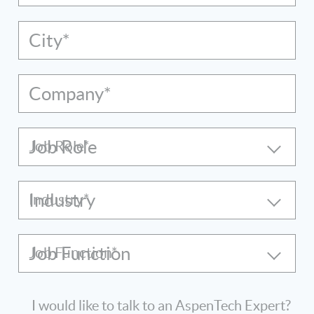
City*
Company*
Job Role
Industry
Job Function
I would like to talk to an AspenTech Expert?