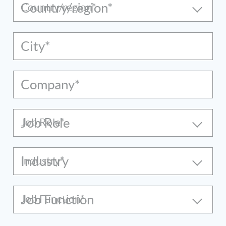
Country/region*
City*
Company*
Job Role
Industry
Job Function