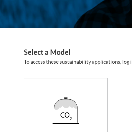
Subsurface Science &
Engineering
Select a Model
To access these sustainability applications, log