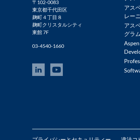
〒102-0083
アス
東京都千代田区
レー
麹町４丁目８
麹町クリスタルシティ
アス
東館 7F
グラ
Aspen
03-4540-1660
Devel
Profes
Softwa
プライバシーとセキュリティー
違法コ