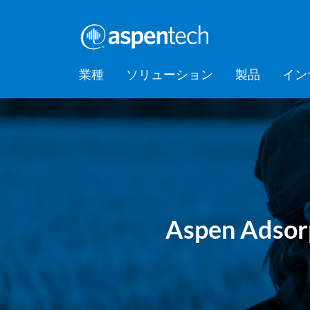
業種
ソリューション
製品
イン
バルクケミカル
Feature Stories
会社情報
AspenTec
Aspen Mt
AspenTec
Aspen D
Aspen Bas
AspenTec
プラット
アカデミ
Artificial Intelligence of Things
Support
Managem
Intellige
消費財
Press Releases
Awards
Hub (AIoT)
Training
ダウンストリーム
アセットパフォーマンス管理
EPC（設計・調達・建設）
食品・飲料
Digital Grid Management
Aspen Adsorp
金属・鉱業
製造・サプライチェーン
パフォーマンスエンジニアリ
ング