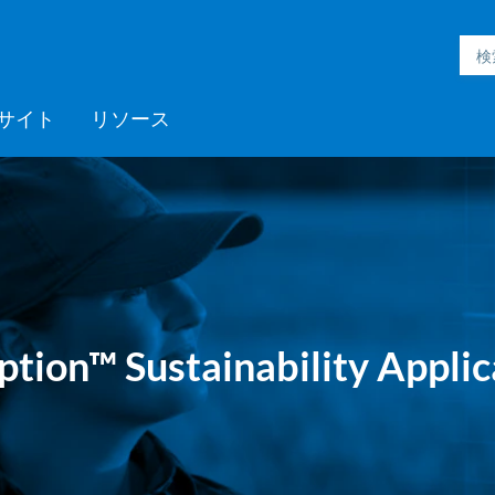
サイト
リソース
h Inmation™
ell®
h Microgrid
MC3™
ic Engineering™
h Subsurface
フォームサポート
ックプログラム
採用情報
Videos
ミッドストリーム
>> More
Aspen ProMV™
AspenTech OSI monarch™
Aspen GDOT™
Aspen Capital Cost
Aspen Echos®
プロフェッショナルサービ
Aspen Competency
Media C
>> Mor
AspenTe
Aspen P
Aspen 
Aspen 
ソフト
トレー
パート
ent System™
nce™
Estimator™
ス
Development & Sustainment
Manage
イベント
Blogs
医薬品
ポリマー
電力
製紙・パルプ
tion™ Sustainability Applic
スペシャリティケミカル