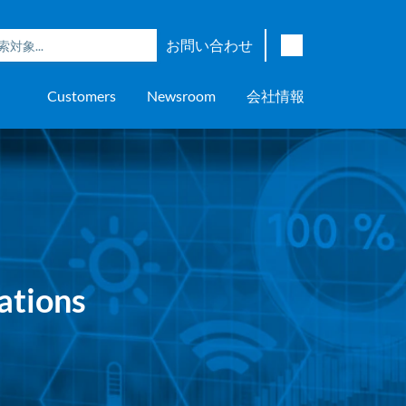
お問い合わせ
English
Customers
Newsroom
会社情報
Japanese
Chinese
overage
e
ch OSI Generation
lant Scheduler™
Energy Analyzer™
EarthStudy 360®
ウェア評価
ニングセンター
ナー
輸送
AspenTech OSI Energy
Aspen Production Execution
Aspen Fidelis™
Aspen GeoDepth®
サポートセンター
Aspe
Aspen
Aspe
Aspen
ment System™
Management System™
Manager™
Distr
アップストリーム
Syst
上下水道
>> More
ations