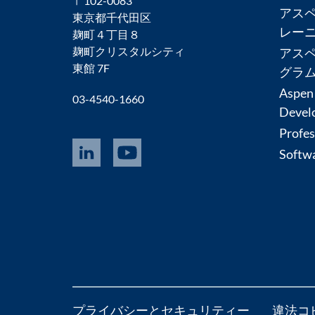
〒102-0083
アス
東京都千代田区
レー
麹町４丁目８
麹町クリスタルシティ
アス
東館 7F
グラ
Aspen
03-4540-1660
Devel
Profes
Softwa
プライバシーとセキュリティー
違法コ