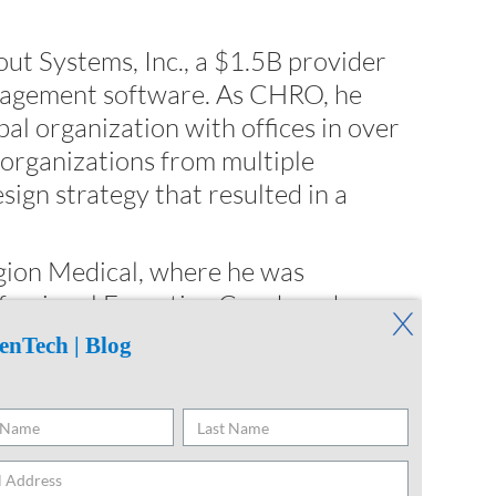
ut Systems, Inc., a $1.5B provider
nagement software. As CHRO, he
al organization with offices in over
 organizations from multiple
sign strategy that resulted in a
gion Medical, where he was
rofessional Executive Coach and
nistration and Management from
enTech | Blog