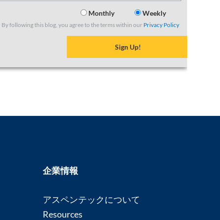
Monthly
Weekly
Subscribe to this author
By following this blog, you agree to the terms within our
Privacy Policy
企業情報
アスペンテックについて
Resources