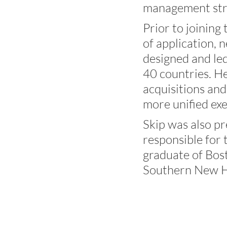
management stra
Subsurface Science &
Prior to joining
Engineering
of application,
designed and led
40 countries. H
acquisitions and
more unified exe
Skip was also p
responsible for 
graduate of Bos
Southern New H