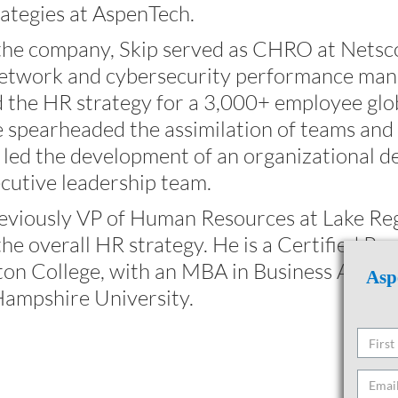
tegies at AspenTech.
 the company, Skip served as CHRO at Netsco
 network and cybersecurity performance ma
 the HR strategy for a 3,000+ employee glob
e spearheaded the assimilation of teams and
 led the development of an organizational de
cutive leadership team.
reviously VP of Human Resources at Lake Re
the overall HR strategy. He is a Certified P
ton College, with an MBA in Business Admi
Asp
ampshire University.