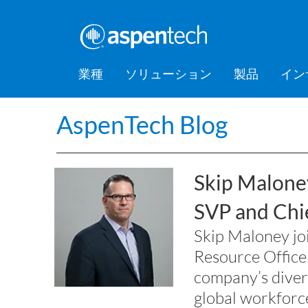
業種
ソリューション
製品
イン
AspenTech Blog
バルクケミカル
Feature Stories
会社情報
AspenTec
Aspen Mt
AspenTec
Aspen D
Aspen Bas
AspenTec
プラット
アカデミ
Artificial Intelligence of Things
Support
Managem
Intellige
消費財
Press Releases
Awards
Hub (AIoT)
Training
ダウンストリーム
アセットパフォーマンス管理
Skip
Malone
EPC（設計・調達・建設）
食品・飲料
SVP and Chi
Digital Grid Management
金属・鉱業
Skip Maloney jo
製造・サプライチェーン
Resource Office
company’s diver
パフォーマンスエンジニアリ
ング
global workforc