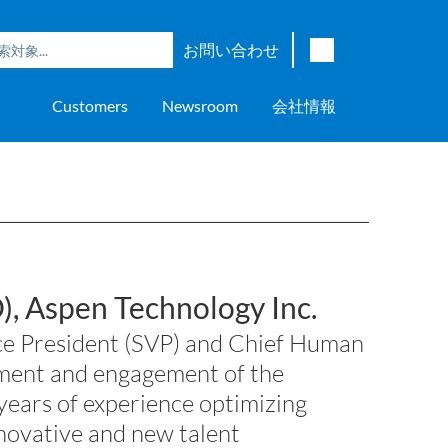
お問い合わせ
English
Customers
Newsroom
会社情報
Japanese
Chinese
overage
e
ch OSI Generation
lant Scheduler™
Energy Analyzer™
EarthStudy 360®
ウェア評価
ニングセンター
ナー
輸送
AspenTech OSI Energy
Aspen Production Execution
Aspen Fidelis™
Aspen GeoDepth®
サポートセンター
Aspe
Aspen
Aspe
Aspen
ment System™
Management System™
Manager™
Distr
アップストリーム
Syst
上下水道
>> More
, Aspen Technology Inc.
ce President (SVP) and Chief Human
pment and engagement of the
years of experience optimizing
novative and new talent