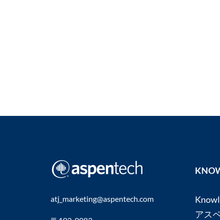
KNOW
atj_marketing@aspentech.com
Know
アス