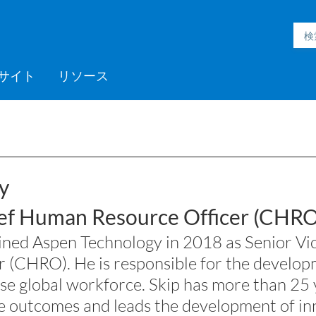
サイト
リソース
h Inmation™
ell®
h Microgrid
MC3™
ic Engineering™
h Subsurface
フォームサポート
ックプログラム
採用情報
Videos
ミッドストリーム
>> More
Aspen ProMV™
AspenTech OSI monarch™
Aspen GDOT™
Aspen Capital Cost
Aspen Echos®
プロフェッショナルサービ
Aspen Competency
Media C
>> Mor
AspenTe
Aspen P
Aspen 
Aspen 
ソフト
トレー
パート
ent System™
nce™
Estimator™
ス
Development & Sustainment
Manage
イベント
Blogs
医薬品
ポリマー
y
電力
製紙・パルプ
ef Human Resource Officer (CHRO)
スペシャリティケミカル
ined Aspen Technology in 2018 as Senior Vi
r (CHRO). He is responsible for the develo
se global workforce. Skip has more than 25 
e outcomes and leads the development of in