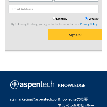
Subscribe to this author
Monthly
Weekly
By following this blog, you agree to the terms within our
Privacy Policy
KNOWLEDGE
atj_marketing@aspentech.com
Knowledgeの概要
アスペン自習型eラー