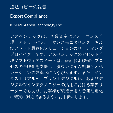
違法コピーの報告
Export Compliance
© 2026 Aspen Technology Inc
アスペンテックは、
企業資産パフォーマンス管
理
、
アセットパフォーマンスモニタリング
、およ
び
アセット最適化
ソリューションのリーディング
プロバイダーです。アスペンテックの
アセット管
理ソフトウェア
スイートは、設計および保守プロ
セスの合理化を支援し、
ダウンタイム削減
とオペ
レーションの効率化につながります。また、
イン
ダストリアルAI
、
プラントデジタル化
、および
デ
ジタルツインテクノロジー
の活用における業界リ
ーダーでもあり、お客様が製造技術の急速な進化
に確実に対応できるようにお手伝いします。