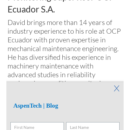
Ecuador S.A.
David brings more than 14 years of
industry experience to his role at OCP
Ecuador with proven expertise in
mechanical maintenance engineering.
He has diversified his experience in
machinery maintenance with
advanced studies in reliability
engineering, condition monitoring,
maintenance management techniques
and machine learning. David’s
AspenTech | Blog
extensive educational background
includes a master’s degree in asset
management.