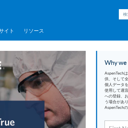
サイト
リソース
h Inmation™
ell®
h Microgrid
MC3™
ic Engineering™
h Subsurface
フォームサポート
ックプログラム
採用情報
Videos
ミッドストリーム
>> More
Aspen ProMV™
AspenTech OSI monarch™
Aspen GDOT™
Aspen Capital Cost
Aspen Echos®
プロフェッショナルサービ
Aspen Competency
Media C
>> Mor
AspenTe
Aspen P
Aspen 
Aspen 
ソフト
トレー
パート
ent System™
nce™
Estimator™
ス
Development & Sustainment
Manage
イベント
Blogs
医薬品
Why we c
ポリマー
AspenT
電力
供、そして
製紙・パルプ
個人データ
使用して適
スペシャリティケミカル
への登録、
う場合があ
AspenT