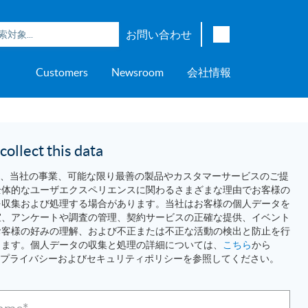
お問い合わせ
English
Customers
Newsroom
会社情報
Japanese
Chinese
overage
e
ch OSI Generation
lant Scheduler™
Energy Analyzer™
EarthStudy 360®
ウェア評価
ニングセンター
ナー
輸送
AspenTech OSI Energy
Aspen Production Execution
Aspen Fidelis™
Aspen GeoDepth®
サポートセンター
Aspe
Aspen
Aspe
Aspen
ment System™
Management System™
Manager™
Distr
アップストリーム
ollect this data
Syst
上下水道
echは、当社の事業、可能な限り最善の製品やカスタマーサービスのご提
>> More
全体的なユーザエクスペリエンスに関わるさまざまな理由でお客様の
を収集および処理する場合があります。当社はお客様の個人データを
宜、アンケートや調査の管理、契約サービスの正確な提供、イベント
お客様の好みの理解、および不正または不正な活動の検出と防止を行
ります。個人データの収集と処理の詳細については、
こちら
から
echのプライバシーおよびセキュリティポリシーを参照してください。