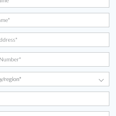
Name*
ame*
address*
 Number*
y/region*