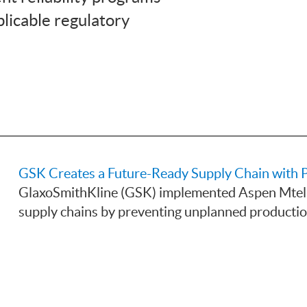
licable regulatory
GSK Creates a Future-Ready Supply Chain with P
GlaxoSmithKline (GSK) implemented Aspen Mtell®
supply chains by preventing unplanned producti