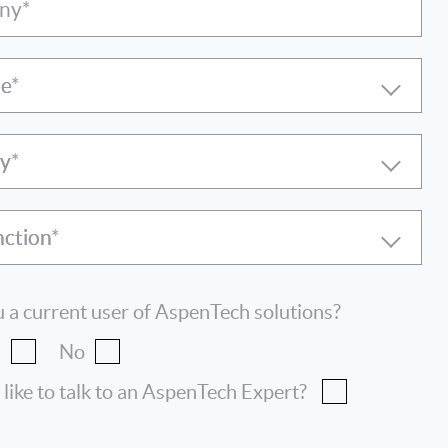
ny*
le
ry
nction
 a current user of AspenTech solutions?
s
No
 like to talk to an AspenTech Expert?