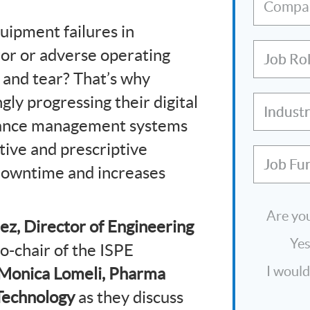
Compa
ipment failures in
or or adverse operating
Job Ro
 and tear? That’s why
ly progressing their digital
Indust
nance management systems
ive and prescriptive
Job Fu
downtime and increases
Are you
ez, Director of Engineering
Ye
o-chair of the ISPE
I would
Monica Lomeli, Pharma
 Technology
as they discuss