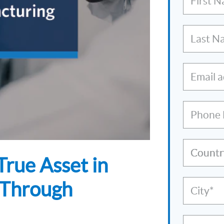
First 
Last N
Email 
Phone
Countr
rue Asset in
 Through
City*