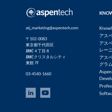
KNOW
atj_marketing@aspentech.com
Know
アス
〒102-0083
アス
東京都千代田区
レー
麹町４丁目８
麹町クリスタルシティ
アス
東館 7F
グラ
Aspen
03-4540-1660
Devel
Profes
Softwa