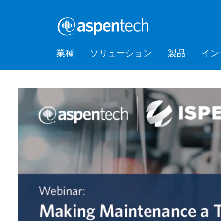
業種
ソリューション
製品
イン
バルクケミカル
Feature Stories
会社情報
AspenTec
Aspen Mt
AspenTec
Aspen D
Aspen Bas
AspenTec
プラット
アカデミ
Artificial Intelligence of Things
Support
Managem
Intellige
Hub (AIoT)
消費財
Press Releases
Awards
Training
ダウンストリーム
アセットパフォーマンス管理
EPC（設計・調達・建設）
食品・飲料
Digital Grid Management
金属・鉱業
製造・サプライチェーン
パフォーマンスエンジニアリ
ング