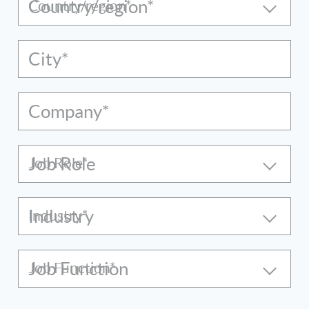
Country/region*
City*
Company*
Job Role
Industry
Job Function