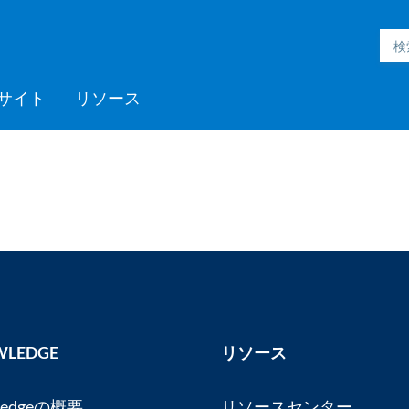
サイト
リソース
h Inmation™
ell®
h Microgrid
MC3™
ic Engineering™
h Subsurface
フォームサポート
ックプログラム
採用情報
Videos
ミッドストリーム
>> More
Aspen ProMV™
AspenTech OSI monarch™
Aspen GDOT™
Aspen Capital Cost
Aspen Echos®
プロフェッショナルサービ
Aspen Competency
Media C
>> Mor
AspenTe
Aspen P
Aspen 
Aspen 
ソフト
トレー
パート
ent System™
nce™
Estimator™
ス
Development & Sustainment
Manage
イベント
Blogs
医薬品
ポリマー
電力
製紙・パルプ
スペシャリティケミカル
LEDGE
リソース
ledgeの概要
リソースセンター