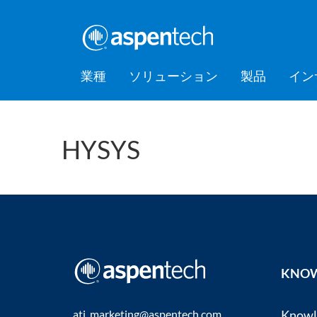
業種
ソリューション
製品
イン
バルクケミカル
Feature Stories
会社情報
AspenTec
Aspen Mt
AspenTec
Aspen D
Aspen Bas
AspenTec
プラット
アカデミ
Artificial Intelligence of Things
Support
Managem
Intellige
HYSYS
消費財
Press Releases
Awards
Hub (AIoT)
Training
ダウンストリーム
アセットパフォーマンス管理
EPC（設計・調達・建設）
食品・飲料
Digital Grid Management
金属・鉱業
製造・サプライチェーン
KNOW
パフォーマンスエンジニアリ
ング
atj_marketing@aspentech.com
Know