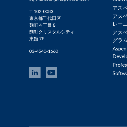
アス
Subsurface Science &
〒102-0083
Engineering
アス
東京都千代田区
レー
麹町４丁目８
麹町クリスタルシティ
アス
東館 7F
グラ
Aspen
03-4540-1660
Devel
Profes
Softwa