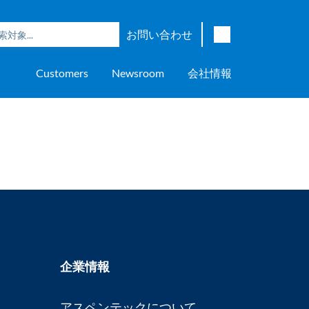
お問い合わせ
English
Customers
Newsroom
会社情報
Japanese
Chinese
overage
e
ch OSI Generation
lant Scheduler™
Energy Analyzer™
EarthStudy 360®
ウェア評価
ニングセンター
ナー
輸送
AspenTech OSI Energy
Aspen Production Execution
Aspen Fidelis™
Aspen GeoDepth®
サポートセンター
Aspe
Aspen
Aspe
Aspen
ment System™
Management System™
Manager™
Distr
アップストリーム
Syst
上下水道
>> More
企業情報
アスペンテックについて