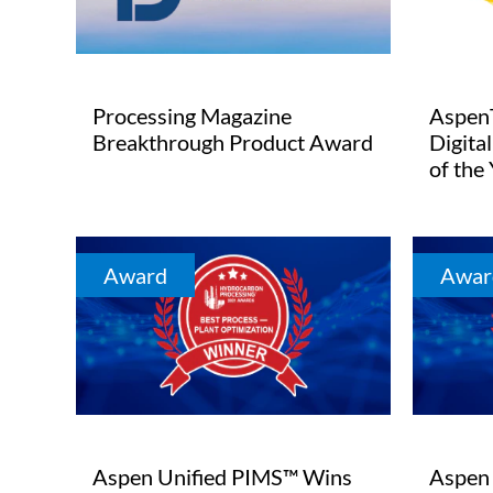
Processing Magazine
Aspen
Breakthrough Product Award
Digita
of the
Award
Awar
Aspen Unified PIMS™ Wins
Aspen