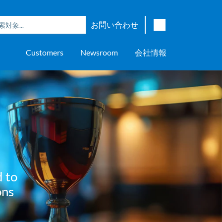
お問い合わせ
English
Customers
Newsroom
会社情報
Japanese
Chinese
overage
e
ch OSI Generation
lant Scheduler™
Energy Analyzer™
EarthStudy 360®
ウェア評価
ニングセンター
ナー
輸送
AspenTech OSI Energy
Aspen Production Execution
Aspen Fidelis™
Aspen GeoDepth®
サポートセンター
Aspe
Aspen
Aspe
Aspen
ment System™
Management System™
Manager™
Distr
アップストリーム
Syst
上下水道
>> More
d to
ons