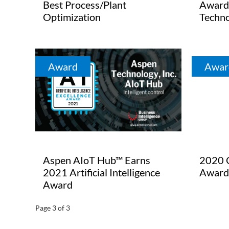
Best Process/Plant
Award
Optimization
Techn
Award
Awar
Aspen AIoT Hub™ Earns
2020 
2021 Artificial Intelligence
Awar
Award
Page 3 of 3