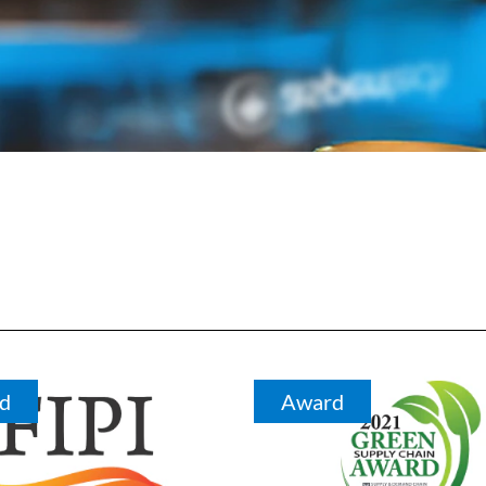
d
Award