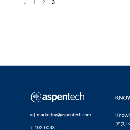
«
1
2
3
KNOW
atj_marketing@aspentech.com
Know
アス
〒102-0083