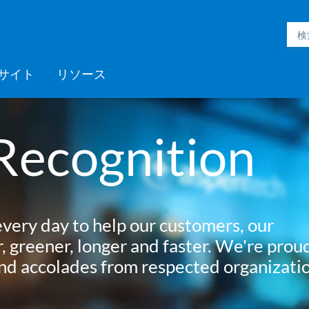
サイト
リソース
h Inmation™
ell®
h Microgrid
MC3™
ic Engineering™
h Subsurface
フォームサポート
ックプログラム
採用情報
Videos
ミッドストリーム
>> More
Aspen ProMV™
AspenTech OSI monarch™
Aspen GDOT™
Aspen Capital Cost
Aspen Echos®
プロフェッショナルサービ
Aspen Competency
Media C
>> Mor
AspenTe
Aspen P
Aspen 
Aspen 
ソフト
トレー
パート
Recognition
ent System™
nce™
Estimator™
ス
Development & Sustainment
Manage
イベント
Blogs
医薬品
ポリマー
電力
製紙・パルプ
very day to help our customers, our
スペシャリティケミカル
, greener, longer and faster. We're prou
and accolades from respected organizati