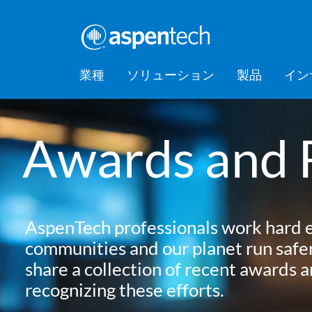
業種
ソリューション
製品
イン
バルクケミカル
Feature Stories
会社情報
AspenTec
Aspen Mt
AspenTec
Aspen D
Aspen Bas
AspenTec
プラット
アカデミ
Artificial Intelligence of Things
Support
Awards and 
Managem
Intellige
消費財
Press Releases
Awards
Hub (AIoT)
Training
ダウンストリーム
アセットパフォーマンス管理
EPC（設計・調達・建設）
食品・飲料
Digital Grid Management
AspenTech professionals work hard e
金属・鉱業
communities and our planet run safer
製造・サプライチェーン
share a collection of recent awards 
パフォーマンスエンジニアリ
recognizing these efforts.
ング