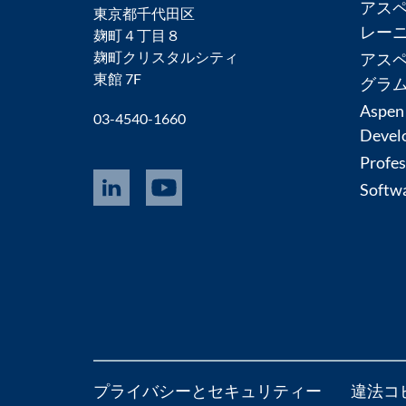
アス
東京都千代田区
レー
麹町４丁目８
麹町クリスタルシティ
アス
東館 7F
グラ
Aspen
03-4540-1660
Devel
Profes
Softwa
プライバシーとセキュリティー
違法コ