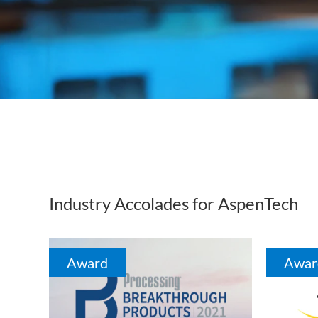
Subsurface Science &
Engineering
Industry Accolades for AspenTech
Award
Awar