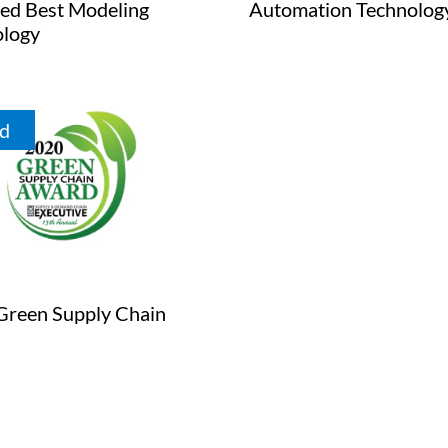
ed Best Modeling
Automation Technolog
ology
d
Green Supply Chain
d