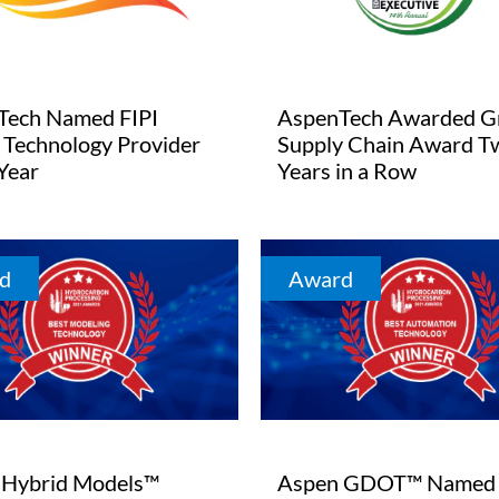
Tech Named FIPI
AspenTech Awarded G
l Technology Provider
Supply Chain Award T
 Year
Years in a Row
d
Award
 Hybrid Models™
Aspen GDOT™ Named 